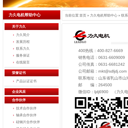
力久电机帮助中心
当前位置:
首页
»
力久电机帮助中心
»
联系
关于力久
力久简介
发展历程
联系力久
400热线：400-827-6669
服务保证
销售电话：0631-6609009
在线留言
公司传真：0631-6681242
公司邮箱：mkt@sdljdj.com
荣誉证书
联系地址：山东省乳山市山海
产品认证证书
邮 编：264500
微信ID：ljdj6900 （力久
企业风采
合作伙伴
技术合作伙伴
轴承合作伙伴
硅钢片合作伙伴