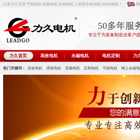
山东力久主营:节能电机,变频电机,永磁电机,三相异步电动机,nema电机！
En
50多年服
专注于为装备制造业客户
力久首页
高效电机
永磁电机
电机定制
力
热门关键词：
高效电机
调速电机
变频电机
定制电机
节能电机
稀土永磁电