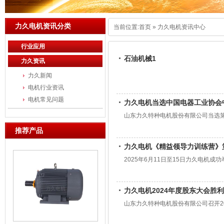
力久电机资讯分类
当前位置:
首页
»
力久电机资讯中心
行业应用
石油机械1
力久资讯
力久新闻
电机行业资讯
电机常见问题
力久电机当选中国电器工业协会
山东力久特种电机股份有限公司当选
推荐产品
力久电机《精益领导力训练营》
2025年6月11日至15日力久电机
力久电机2024年度股东大会胜
山东力久特种电机股份有限公司召开2