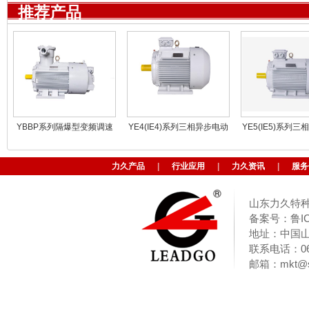
推荐产品
YBBP系列隔爆型变频调速
YE4(IE4)系列三相异步电动
YE5(IE5)系列
三相异步电动机
机
机
力久产品
|
行业应用
|
力久资讯
|
服务
山东力久特种
备案号：鲁ICP
地址：中国山东
联系电话：063
邮箱：
mkt@s