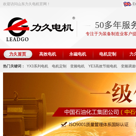
欢迎访问山东力久电机官网！
En
50多年服
专注于为装备制造业客户
力久首页
高效电机
永磁电机
电机定制
力
热门关键词：
YX3系列电机
电机定制
变频电机
YE3高效节能电机
变频调速